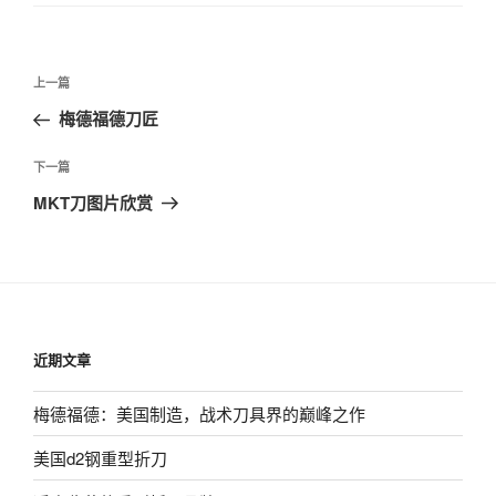
文
上
上一篇
章
一
梅德福德刀匠
导
篇
航
文
下
下一篇
章
一
MKT刀图片欣赏
篇
文
章
近期文章
梅德福德：美国制造，战术刀具界的巅峰之作
美国d2钢重型折刀