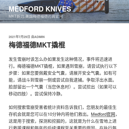
跳
MEDFORD KNIVES
至
MKT折刀,美国梅德福德刃具官网
内
容
发
2021年7月29日
由
ADMIN
布
梅德福德MKT撬棍
于
发生雪崩时该怎么办如果发生这种情况，事件将迅速进
行。梅德福德MKT撬棍，如果遇到雪崩，请尝试执行以下
步骤：如果您要佩戴安全气囊，请展开安全气囊。如有可
能，请战斗到雪崩一侧或尝试自我逮捕。争取浮出水面。
脸部留出一个气囊（当您休息时）。尝试挖出（如果可以
移动四肢）。尝试保持冷静。
如何搜索雪崩受害者统计资料告诉我们，您朋友的最佳生
存机会就是您可以在10分钟内将他们救出。
Medford官网
，
这是用于搜索，探测和挖掘的，这就是为什么在雪地上进
行救援课程和每年的后续课程至关重要的原因。在执行每