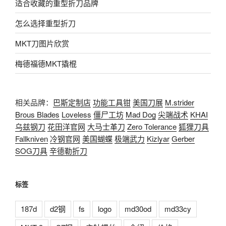
适合收藏的重型折刀品牌
怎么选择重型折刀
MKT刀图片欣赏
梅德福德MKT撬棍
相关品牌：
巴斯定制店
功能工具钳
美国刀展
M.strider
Brous Blades
Loveless
僵尸工坊
Mad Dog
尖端战术
KHAI
乌兹钢刀
花田洋官网
大马士革刀
Zero Tolerance
狐狸刀具
Fallkniven
冷钢官网
美国蝴蝶
极端武力
Kizlyar
Gerber
SOG刀具
辛德勒折刀
标签
187d
d2钢
fs
logo
md30od
md33cy