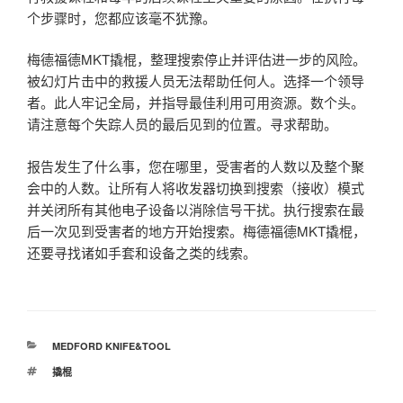
个步骤时，您都应该毫不犹豫。
梅德福德MKT撬棍，整理搜索停止并评估进一步的风险。
被幻灯片击中的救援人员无法帮助任何人。选择一个领导
者。此人牢记全局，并指导最佳利用可用资源。数个头。
请注意每个失踪人员的最后见到的位置。寻求帮助。
报告发生了什么事，您在哪里，受害者的人数以及整个聚
会中的人数。让所有人将收发器切换到搜索（接收）模式
并关闭所有其他电子设备以消除信号干扰。执行搜索在最
后一次见到受害者的地方开始搜索。梅德福德MKT撬棍，
还要寻找诸如手套和设备之类的线索。
分
MEDFORD KNIFE&TOOL
类
标
撬棍
签